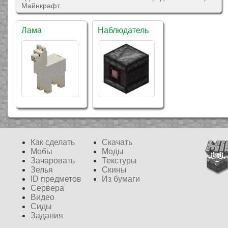
Майнкрафт.
Лама
Наблюдатель
Ящик шалкера
Панцирь шалкера
Как сделать
Скачать
Мобы
Моды
Зачаровать
Текстуры
Зелья
Скины
ID предметов
Из бумаги
Сервера
Видео
Сиды
Карта сокровищ
Картограф
Задания