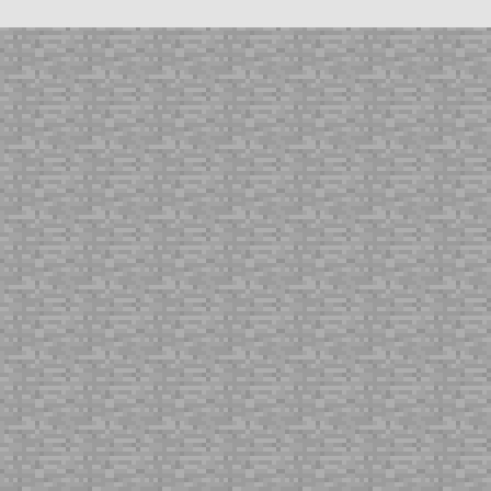
Поборник
Досаждатель
Вызыватель
Тотем бессмертия