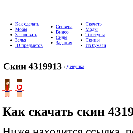
Как сделать
Скачать
Сервера
Мобы
Моды
Видео
Зачаровать
Текстуры
Сиды
Зелья
Скины
Задания
ID предметов
Из бумаги
Скин 4319913
/
Девушка
Как скачать скин 431
Ниже находится ссылка, п