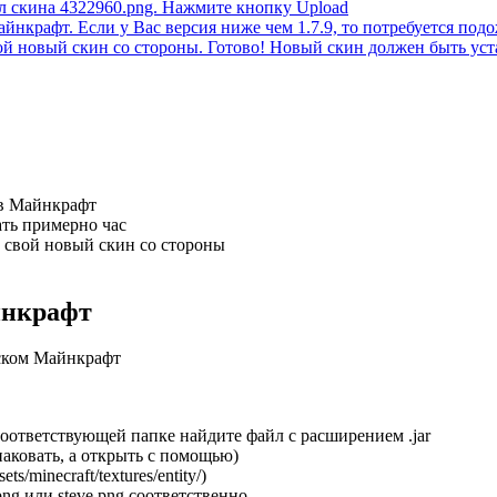
 в Майнкрафт
ать примерно час
 свой новый скин со стороны
йнкрафт
тском Майнкрафт
м соответствующей папке найдите файл с расширением .jar
паковать, а открыть с помощью)
s/minecraft/textures/entity/)
ng или steve.png соответственно