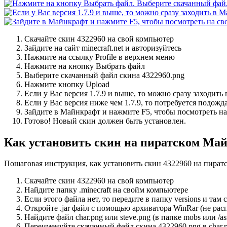
Скачайте скин 4322960 на свой компьютер
Зайдите на сайт minecraft.net и авторизуйтесь
Нажмите на ссылку Profile в верхнем меню
Нажмите на кнопку Выбрать файл
Выберите скачанный файл скина 4322960.png
Нажмите кнопку Upload
Если у Вас версия 1.7.9 и выше, то можно сразу заходить
Если у Вас версия ниже чем 1.7.9, то потребуется подожд
Зайдите в Майнкрафт и нажмите F5, чтобы посмотреть на
Готово! Новый скин должен быть установлен.
Как установить скин на пиратском Ма
Пошаговая инструкция, как установить скин 4322960 на пира
Скачайте скин 4322960 на свой компьютер
Найдите папку .minecraft на свойм компьютере
Если этого файла нет, то передите в папку versions и та
Откройте .jar файл с помощью архиватора WinRar (не рас
Найдите файл char.png или steve.png (в папке mobs или /asset
Переименуйте скачанный файл скина 4322960.png в char.p