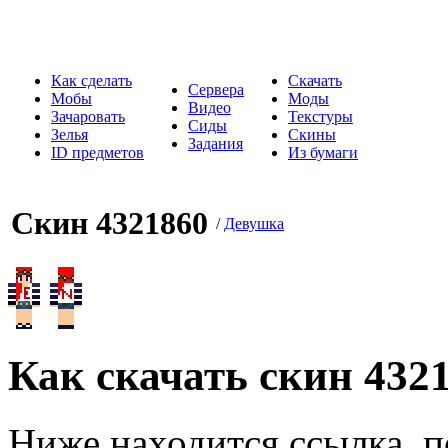
Как сделать
Скачать
Сервера
Мобы
Моды
Видео
Зачаровать
Текстуры
Сиды
Зелья
Скины
Задания
ID предметов
Из бумаги
Скин 4321860
/
Девушка
Как скачать скин 432
Ниже находится ссылка, п