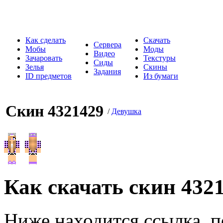
Как сделать
Скачать
Сервера
Мобы
Моды
Видео
Зачаровать
Текстуры
Сиды
Зелья
Скины
Задания
ID предметов
Из бумаги
Скин 4321429
/
Девушка
Как скачать скин 432
Ниже находится ссылка, п