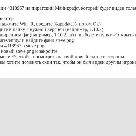
кин 4318967 на пиратский Майнкрафт, который будет виден толь
пьютер
го нажмите Win+R, введите %appdata%, потом Ок)
дите в папку с нужной версией (например, 1.10.2)
ирением .jar (например, 1.10.2.jar) и выберете пункт «Открыт
ures/entity/ и найдите файл steve.png
 4318967 в steve.png
 новый steve.png и закройте
мите F5, чтобы посмотреть на свой новый скин со стороны
вы хотите поменять скин так, чтобы он был виден другим игрока