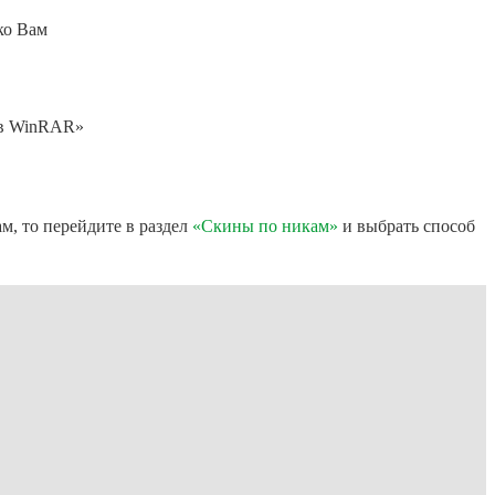
ко Вам
ь в WinRAR»
м, то перейдите в раздел
«Скины по никам»
и выбрать способ