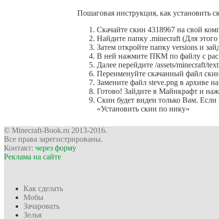
Пошаговая инструкция, как установить с
Скачайте скин 4318967 на свой ком
Найдите папку .minecraft (Для это
Затем откройте папку versions и зай
В ней нажмите ПКМ по файлу с расш
Далее перейдите /assets/minecraft/text
Переименуйте скачанный файл скина
Замените файл steve.png в архиве на
Готово! Зайдите в Майнкрафт и наж
Cкин будет виден только Вам. Если 
«Установить скин по нику»
© Minecraft-Book.ru 2013-2016.
Все права зарегистрированы.
Контакт:
через форму
Реклама на сайте
Как сделать
Мобы
Зачаровать
Зелья