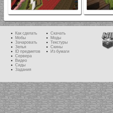
Half-Life 2
Rectic Pack
Как сделать
Скачать
32x
64x
Мобы
Моды
Зачаровать
Текстуры
Зелья
Скины
ID предметов
Из бумаги
Сервера
Видео
Сиды
Задания