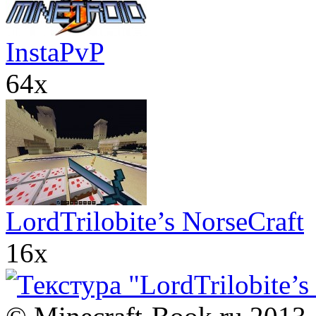
InstaPvP
64x
LordTrilobite’s NorseCraft
16x