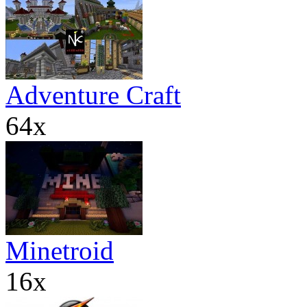
Adventure Craft
64x
Minetroid
16x