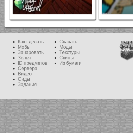
Old West
Dragon Dance
Как сделать
Скачать
16x
64x
Мобы
Моды
Зачаровать
Текстуры
Зелья
Скины
ID предметов
Из бумаги
Сервера
Видео
Сиды
Задания