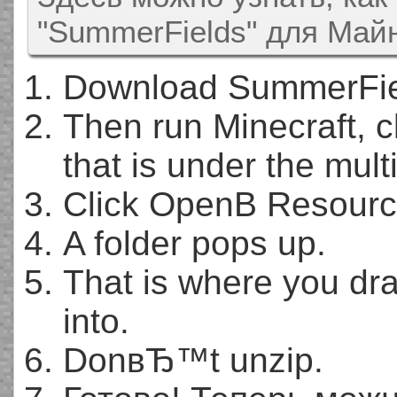
"SummerFields" для Майн
Download SummerField
Then run Minecraft, 
that is under the mult
Click OpenВ Resource
A folder pops up.
That is where you dra
into.
DonвЂ™t unzip.