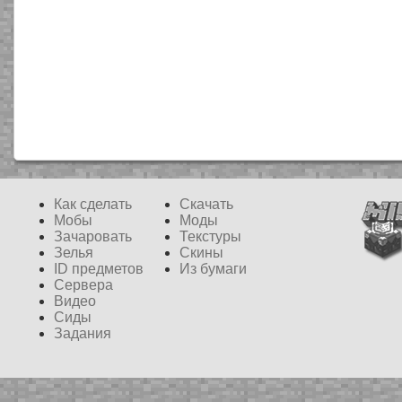
BDcraft Sounds
Finlandia Pho
Как сделать
Скачать
Sound
64x
Мобы
Моды
Pack
Зачаровать
Текстуры
Зелья
Скины
ID предметов
Из бумаги
Сервера
Видео
Сиды
Задания