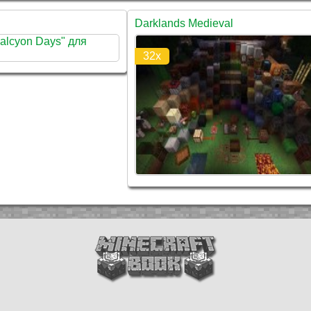
Darklands Medieval
32x