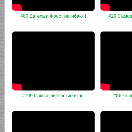
#80 Евгеха и Фрост нагибают!
#29 Самое
#109 Самые читерские игры
#86 Чер