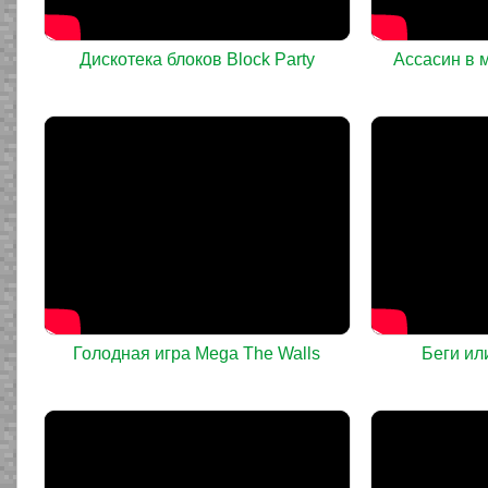
Дискотека блоков Block Party
Ассасин в 
Голодная игра Mega The Walls
Беги ил