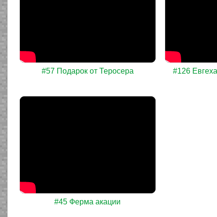
#57 Подарок от Теросера
#126 Евгеха
#45 Ферма акации