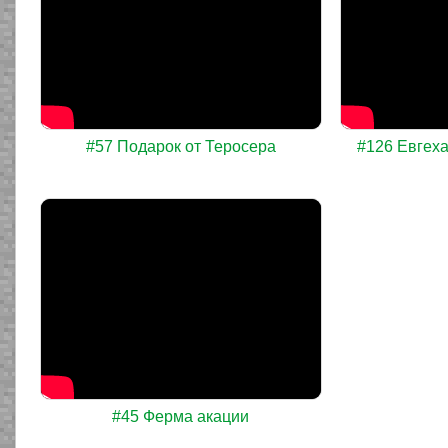
#57 Подарок от Теросера
#126 Евгеха
#45 Ферма акации