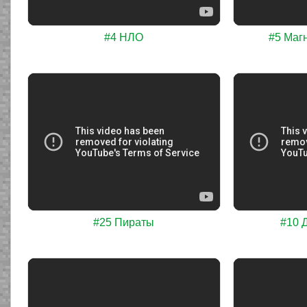
#4 НЛО
#5 Магн
#25 Пираты
#10 