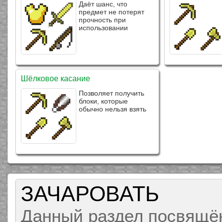
Даёт шанс, что
предмет не потерят
прочность при
использовании
Шёлковое касание
Позволяет получить
блоки, которые
обычно нельзя взять
ЗАЧАРОВАТЬ
Данный раздел посвящён