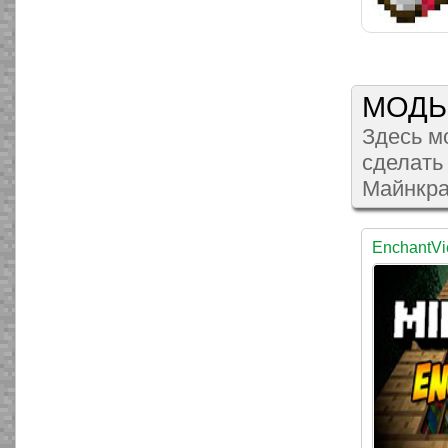
МОД
Здесь м
сделать
Майнкраф
EnchantV