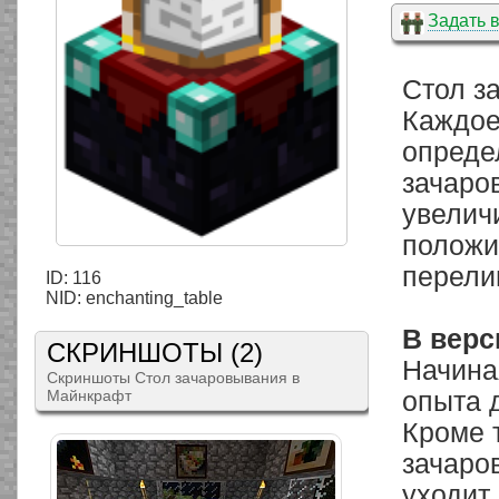
Задать 
Стол з
Каждое
опреде
зачаро
увелич
положи
перелив
ID: 116
NID: enchanting_table
В верс
СКРИНШОТЫ (2)
Начина
Скриншоты Стол зачаровывания в
Майнкрафт
опыта 
Кроме т
зачаро
уходит 