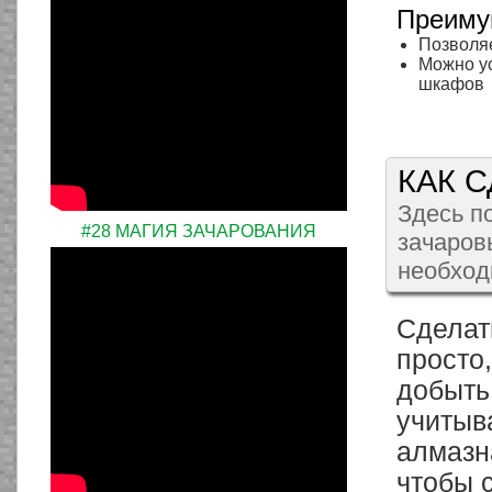
Преиму
Позволя
Можно у
шкафов
КАК 
Здесь по
#28 МАГИЯ ЗАЧАРОВАНИЯ
зачаровы
необход
Сделат
просто,
добыть 
учитыв
алмазна
чтобы 