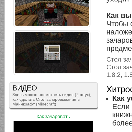
Как вы
Чтобы 
наложе
зачаро
предме
Стол за
Стол за
1.8.2, 1.8
ВИДЕО
Хитро
Здесь можно посмотреть видео (2 штук),
Как 
как сделать Стол зачаровывания в
Майнкрафт (Minecraft)
Если 
книжн
Как зачаровать
более