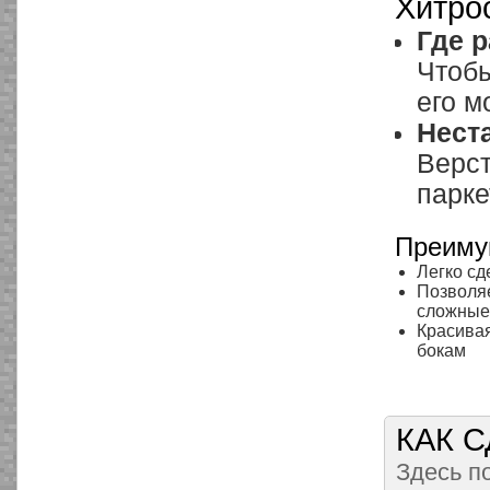
Хитро
Где 
Чтобы
его м
Нест
Верст
парке
Преиму
Легко сд
Позволяе
сложные
Красивая
бокам
КАК 
Здесь по