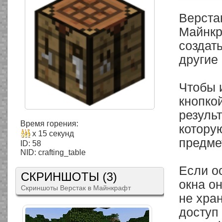
Верста
Майнкр
создат
другие
Чтобы 
кнопко
результ
Время горения:
котору
x 15 секунд
предме
ID: 58
NID: crafting_table
Если о
СКРИНШОТЫ (3)
окна он
Скриншоты Верстак в Майнкрафт
не хра
доступ 