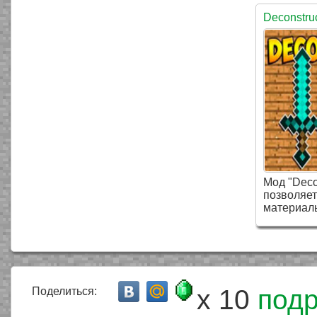
Deconstruc
Мод "Decon
позволяет
материал
Extended
x 10
под
Поделиться: