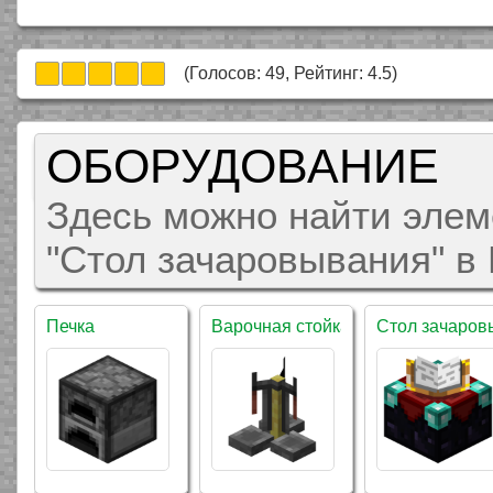
(Голосов:
49
, Рейтинг:
4.5
)
ОБОРУДОВАНИЕ
Мод "Exte
расширяе
в Майнкра
Здесь можно найти элем
"Стол зачаровывания" в
Печка
Варочная стойка
Стол зачаров